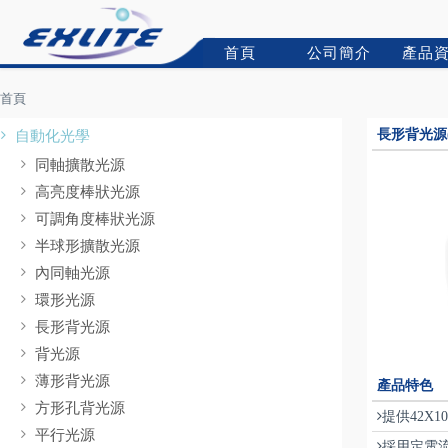
首頁
公司簡介
產品
首頁
自動化光學
長形背光源(D
同軸擴散光源
高亮度棒狀光源
可調角度棒狀光源
半球形擴散光源
內同軸光源
環形光源
長形背光源
背光源
薄形背光源
產品特色
方形孔背光源
提供42X1
平行光源
採用定電