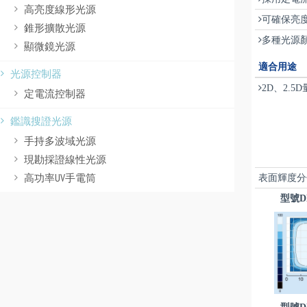
高亮度線形光源
可確保亮
錐形擴散光源
多種光源
顯微鏡光源
適合用途
光源控制器
2D、2.
定電流控制器
鑑識搜證光源
手持多波域光源
現勘採證線性光源
高功率UV手電筒
表面輝度分
型號DB