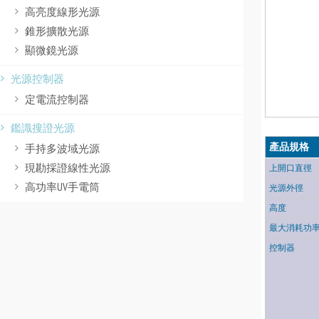
高亮度線形光源
錐形擴散光源
顯微鏡光源
光源控制器
定電流控制器
鑑識搜證光源
手持多波域光源
產品規格
現勘採證線性光源
上開口直徑
高功率UV手電筒
光源外徑
高度
最大消耗功
控制器